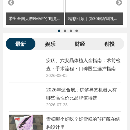
带出全国大赛FMVP的“电竞科班”教师孙瑞
精彩回顾 | 第30届深圳礼品展览会，诗恩前沿“护发黑科技”俘获观众青睐
最新
娱乐
财经
创投
安庆、六安晶体植入全指南：术前检
查・手术流程・口碑医生选择指南
2026-08-05
2026年适合展厅讲解导览机器人有
哪些高性价比品牌值得选
2026-07-28
雪糕哪个好吃？好雪糕的"好"藏在结
构设计里